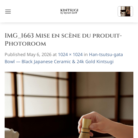
Skip
to
content
IMG_1663 Mise en scène du produit-
Photoroom
Published
May 6, 2026
at
1024 × 1024
in
Han-tsutsu-gata
Bowl — Black Japanese Ceramic & 24k Gold Kintsugi