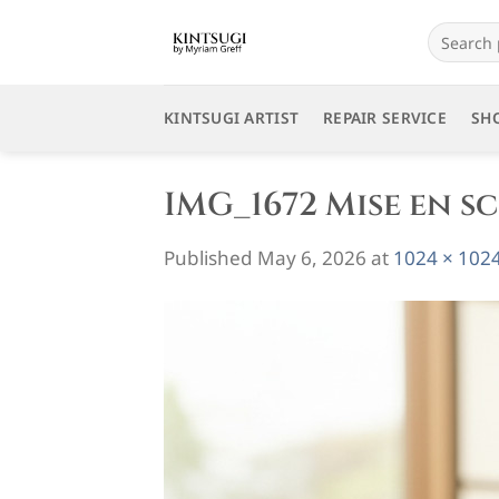
Skip
Search
to
for:
content
KINTSUGI ARTIST
REPAIR SERVICE
SH
IMG_1672 Mise en 
Published
May 6, 2026
at
1024 × 102