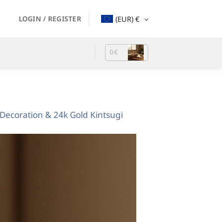
LOGIN / REGISTER
(EUR)
€
0
€
ecoration & 24k Gold Kintsugi